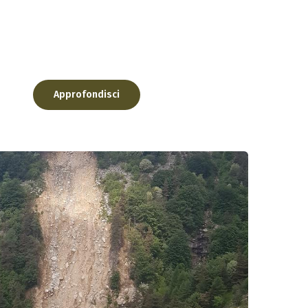
polare vuole che la borgata Coutandin abbia ...
Approfondisci