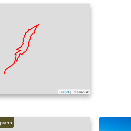
I tumpi sono dell
Leaflet
| Freemap.sk
mpiano