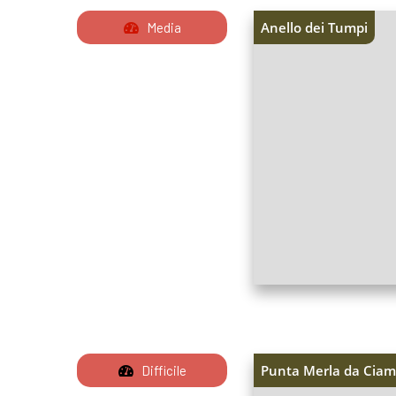
Anello dei Tumpi
Media
Punta Merla da Cia
Difficile