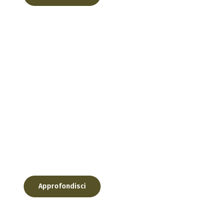
da asfaltata che tocca le maggiori borgate d...
Approfondisci