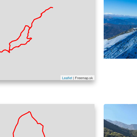
La Punta Merla è 
Leaflet
| Freemap.sk