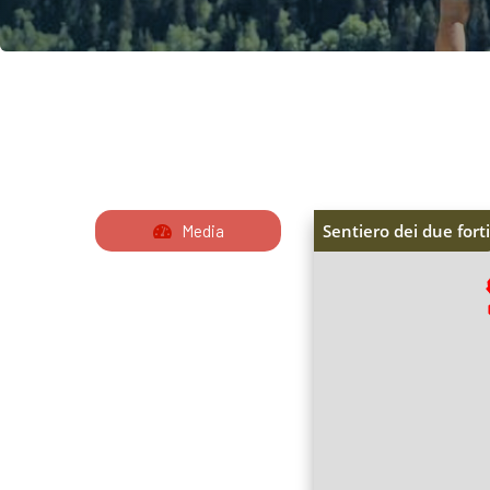
Sentiero dei due forti
Media