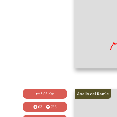
Anello del Ramìe
3,06 Km
631
765