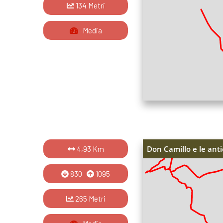
134 Metri
Media
Don Camillo e le anti
4,93 Km
830
1095
265 Metri