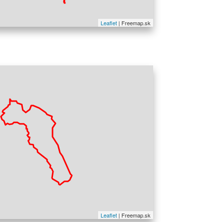
Leaflet
| Freemap.sk
Itinerario sugges
Leaflet
| Freemap.sk