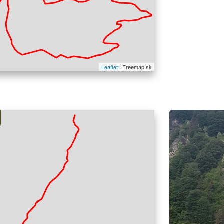
La narrazione po
Leaflet
| Freemap.sk