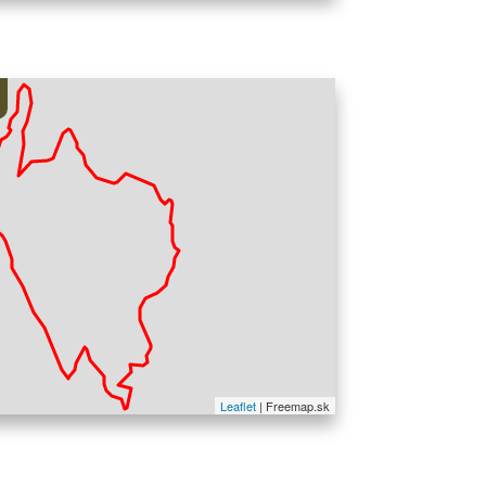
Percorso su stra
Leaflet
| Freemap.sk