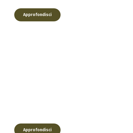
Approfondisci
tivo che si snoda sulle versanti di Perosa....
Approfondisci