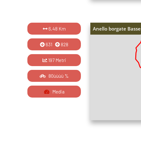
Anello borgate Basse
6,48 Km
631
828
197 Metri
80ùùùù %
Media