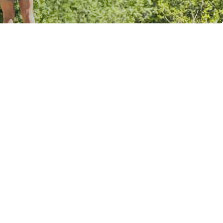
 costa che unisce il Forte di Perosa e il B...