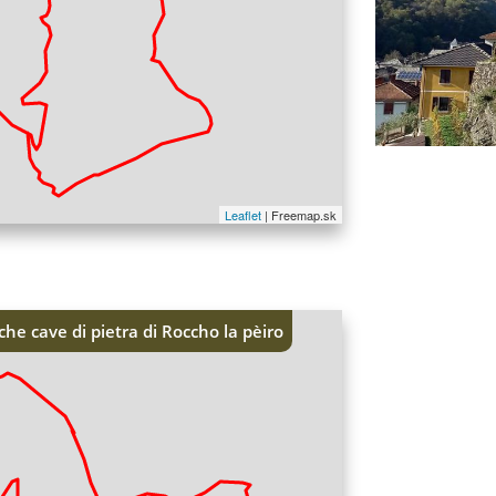
I vigneti del ram
Leaflet
| Freemap.sk
che cave di pietra di Roccho la pèiro