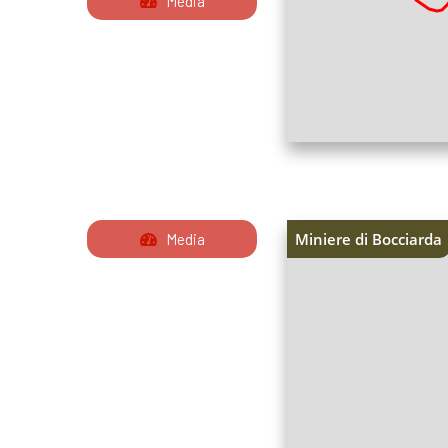
Media
Miniere di Bocciarda
Media