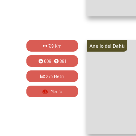
Anello del Dahù
7,9 Km
608
881
273 Metri
Media