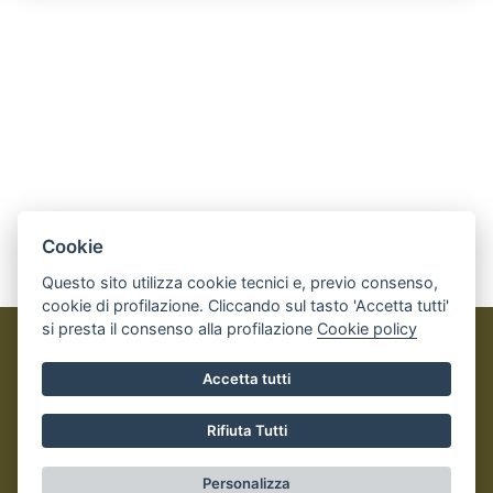
Le indicazioni di partenza sono presenti da
Via Fratelli Caffer
, proseguendo si
incontreranno diversi cartelli che indicano la
direzione per la panchina gigante.
Cookie
Questo sito utilizza cookie tecnici e, previo consenso,
cookie di profilazione. Cliccando sul tasto 'Accetta tutti'
si presta il consenso alla profilazione
Cookie policy
Perosa Argentina OUTDOOR
Accetta tutti
© 2023
Comune di Perosa Argentina
- Tutti i diritti riservati
- I contenuti del sito, testi e immagini sono di proprietà del
Rifiuta Tutti
Comune - CMS:
IPERSLOWTOUR
Informativa Privacy e Cookies
- Realizzato da
Leonardo Web
Personalizza