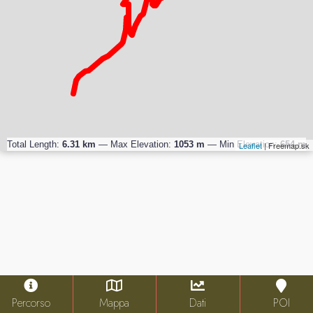
Total Length:
6.31 km
—
Max Elevation:
1053 m
—
Min Elevation:
654 m
Leaflet
| Freemap.sk
Percorso
Mappa
Dati
POI