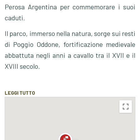
Perosa Argentina per commemorare i suoi
caduti.
Il parco, immerso nella natura, sorge sui resti
di Poggio Oddone, fortificazione medievale
abbattuta negli anni a cavallo tra il XVII e il
XVIII secolo.
Questo punto panoramico offre una
splendida vista sulla bassa Val Chisone e
LEGGI TUTTO
sul comune di Pomaretto
ed raggiungibile
esclusivamente a piedi.