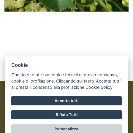
Cookie
Questo sito utilizza cookie tecnici e, previo consenso,
cookie di profilazione. Cliccando sul tasto 'Accetta tutti'
si presta il consenso alla profilazione
Cookie policy
Perosa Argentina OUTDOOR
Accetta tutti
© 2023
Comune di Perosa Argentina
- Tutti i diritti riservati
- I contenuti del sito, testi e immagini sono di proprietà del
Rifiuta Tutti
Comune - CMS:
IPERSLOWTOUR
Informativa Privacy e Cookies
- Realizzato da
Leonardo Web
Personalizza