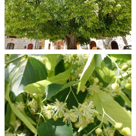
chiaro.
I fiori dal colore bianco-giallognolo, sono
ermafroditi e presentano un calice con 5
sepali e corolla con 5 petali. I frutti
subglobosi.
Il tiglio europeo predilige posizioni di sole,
tollerando lo stesso climi torridi e inverni
rigidi perché ha ottime capacità di
adattament
o.