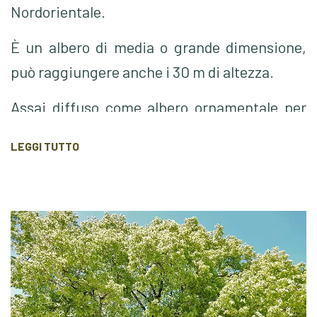
Nordorientale.
È un albero di media o grande dimensione,
può raggiungere anche i 30
m
di altezza.
Assai diffuso come albero ornamentale per
viali e parchi, grazie alla sua particolare
LEGGI TUTTO
adattabilità
ambientale
unite a vigore e
bellezza.
La sua
chioma è
ampia e
fitta. Le
foglie,
leggermente seghettate, sono ampie e
cuneiformi a base cordata appuntite
all'apice; la pagina superiore è verde scuro,
liscia con nervature; quella inferiore verde