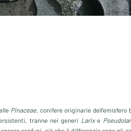
elle
Pinaceae
, conifere originarie dell’emisfero 
persistenti, tranne nei generi
Larix
e
Pseudolar
spesso confusi, ciò che li differenzia sono gli ag