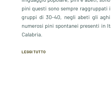
pini questi sono sempre raggruppati i
gruppi di 30-40, negli abeti gli agh
numerosi pini spontanei presenti in Ita
Calabria.
È una specie collettiva polimorfa che
LEGGI TUTTO
un’area molto vasta del bacino Mediterr
Il fusto è dritto, la corteccia si prese
suddivisa in grandi placche grigie. La 
I rami giovani sono grigio-giallastri 
rigidi, dritti, quasi perpendicolari al 
bruno chiaro quando sono piccoli e scu