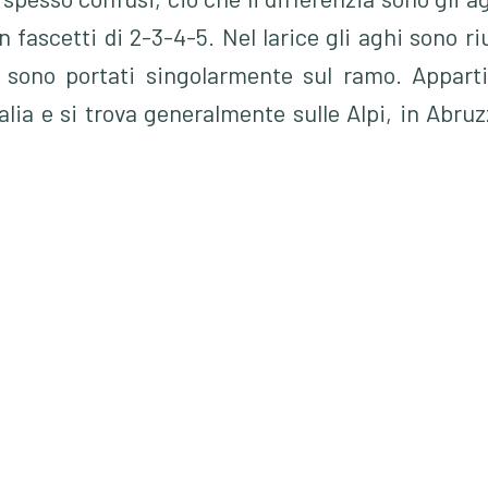
n fascetti di 2-3-4-5.
Nel larice gli aghi sono riu
i sono portati singolarmente sul ramo
. Appart
lia e si trova generalmente sulle Alpi, in Abruz
 comprende parecchie entità geografiche distrib
aneo, dalla Spagna all'Asia Minore.
nta prima squamosa e poi screpolata, nei vecchi sog
chioma e di colore verde scuro.
con aghi di 8-16 cm raggruppati a due che si pre
ramo. I coni, le pigne, sono di forma conico-ovata 
ri e legnosi a maturità. Generalmente misurano 