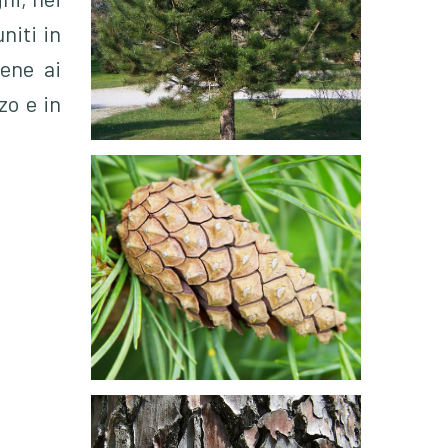
niti in
iene ai
zo e in
uite su
getti è
sentano
a scudo
circa 7