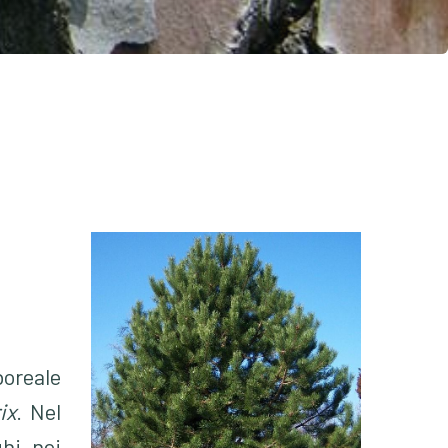
boreale
ix
. Nel
hi, nei