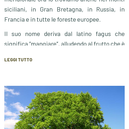
siciliani, in Gran Bretagna, in Russia, in
Francia e in tutte le foreste europee.
Il suo nome deriva dal latino fagus che
significa ‘'mangiare'’, alludendo
al frutto
che è
commestibile e dal gusto
vagamente
simile a
LEGGI TUTTO
quello della castagna.
È un albero di prima grandezza, può
raggiungere
più di 30 metri di altezza e
vivere oltre 300 anni.
La corteccia è di colore grigio, sottile e liscia.
Il legno ha un ottimo potere calorifico.