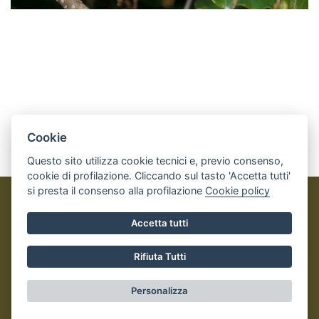
Cookie
Questo sito utilizza cookie tecnici e, previo consenso,
cookie di profilazione. Cliccando sul tasto 'Accetta tutti'
si presta il consenso alla profilazione
Cookie policy
Perosa Argentina OUTDOOR
Accetta tutti
© 2023
Comune di Perosa Argentina
- Tutti i diritti riservati
- I contenuti del sito, testi e immagini sono di proprietà del
Rifiuta Tutti
Comune - CMS:
IPERSLOWTOUR
Informativa Privacy e Cookies
- Realizzato da
Leonardo Web
Personalizza
Area Riservata