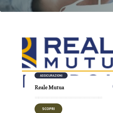
ASSICURAZIONI
Reale Mutua
SCOPRI