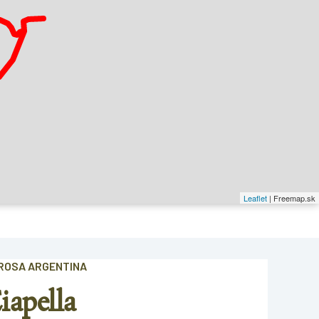
Leaflet
| Freemap.sk
EROSA ARGENTINA
iapella