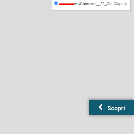
AnyConv.com__23_GiroCiapella
Scopri