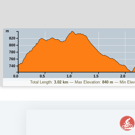
m
820
800
780
760
740
0.0
0.5
1.0
1.5
2.0
Total Length:
3.02 km
—
Max Elevation:
840 m
—
Min Elev