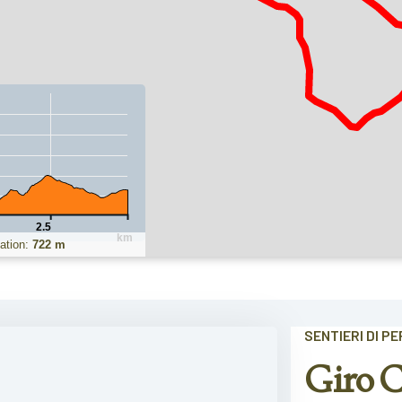
2.5
km
ation:
722 m
SENTIERI DI P
Giro C